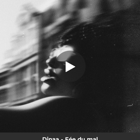
.
Fée du mal
You're all set!
02:59
Fée du mal
Dinaa - Fée du mal